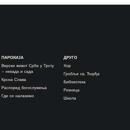
ПАРОХИЈА
ДРУГО
Верски живот Срба у Трсту
Хор
– некада и сада
Гробље св. Ђорђа
Крсна Слава
Библиотека
Распоред богослужења
Ризница
Где се налазимо
Школа