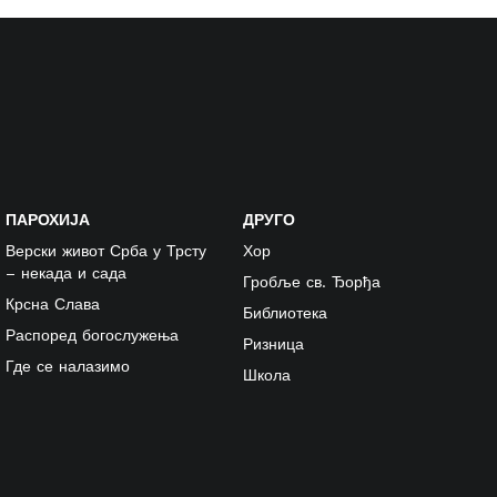
ПАРОХИЈА
ДРУГО
Верски живот Срба у Трсту
Хор
– некада и сада
Гробље св. Ђорђа
Крсна Слава
Библиотека
Распоред богослужења
Ризница
Где се налазимо
Школа