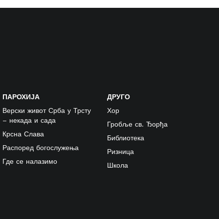
ПАРОХИЈА
ДРУГО
Верски живот Срба у Трсту
Хор
– некада и сада
Гробље св. Ђорђа
Крсна Слава
Библиотека
Распоред богослужења
Ризница
Где се налазимо
Школа