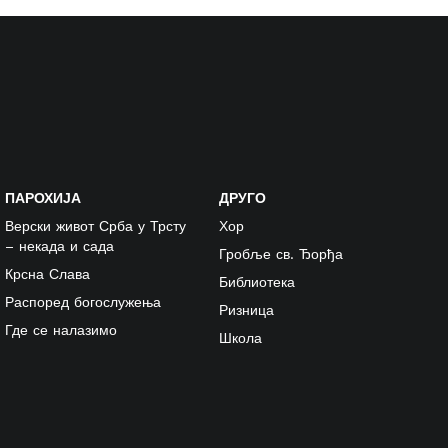
ПАРОХИЈА
ДРУГО
Верски живот Срба у Трсту
Хор
– некада и сада
Гробље св. Ђорђа
Крсна Слава
Библиотека
Распоред богослужења
Ризница
Где се налазимо
Школа