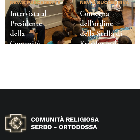
NEWS PRECEDENTE
NEWS SUCCESSIVA
Intervista al
Consegna
Presidente
dell’ordine
della
della Stella di
Comunità
Karađorđe di
Serba,
terzo grado al
Zlatimir
Mons. Raško
Selaković
Radović